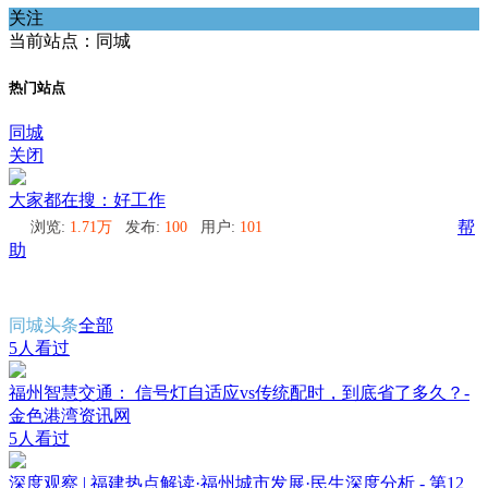
关注
当前站点：同城
热门站点
同城
关闭
大家都在搜：好工作
浏览:
1.71万
发布:
100
用户:
101
帮
助
同城头条
全部
5人看过
福州智慧交通： 信号灯自适应vs传统配时，到底省了多久？-
金色港湾资讯网
5人看过
深度观察 | 福建热点解读·福州城市发展·民生深度分析 - 第12